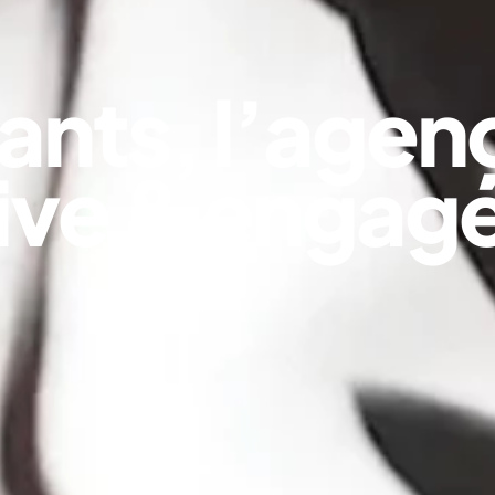
cants, l’agen
ive & engag