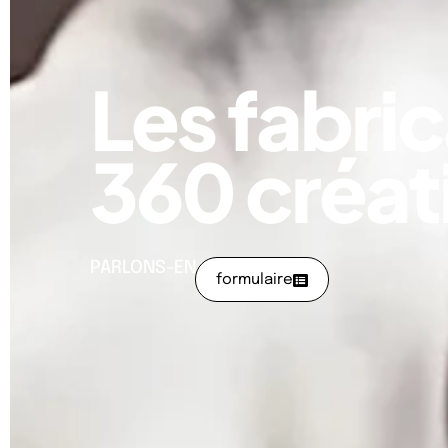
Les fabri
360 créat
PARLONS-EN :
formulaire