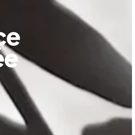
ce
ée