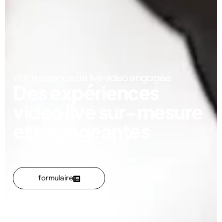
Votre agence de live video​ engagée
Des expériences
video live sur-mesure
et engageantes
PARLONS-EN :
formulaire