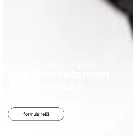
Votre agence de prod. engagée​
Des films faits main
& sur-mesure​
PARLONS-EN :
formulaire