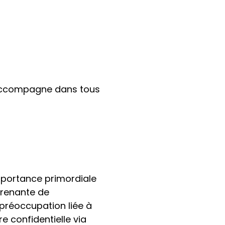
 accompagne dans tous
mportance primordiale
 prenante de
e préoccupation liée à
e confidentielle via