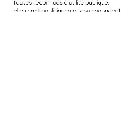
toutes reconnues d’utilité publique,
elles sont apolitiques et correspondent
à nos valeurs. Bref, elles font du bien à
notre société et à notre planète. C’est
pour ça que nous les avons choisies
Plus on grandit, plus on pourra agir
pour elles. Et ça tombe bien, car
on
ne compte pas en rester là
.
...et pour
l'environnement
Il y a 3 mots clés qui guident
toute notre stratégie.
Mesurer. Réduire.
Compenser.