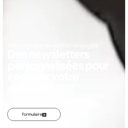
Votre agence newsletters engagée​
Des newsletters
personnalisées pour
engager votre
audience​
PARLONS-EN :
formulaire