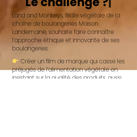
Le challenge ?
|️
Land and Monkeys, filiale végétale de la
chaîne de boulangeries Maison
Landemaine, souhaite faire connaître
l’approche éthique et innovante de ses
boulangeries.
Créer un film de marque qui casse les
préjugés de l’alimentation végétale en
insistant sur la qualité des produits, aussi
bons que responsables.
Production / Motion Design /
Papercut