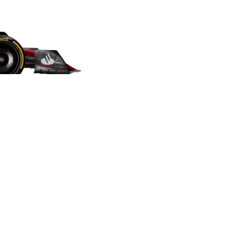
Une réalisation
inspirée des codes de
la F1
Pour casser avec la vidéo corporate
classique, on s’inspire des décors
d’interviews de la série Netflix Formula 1,