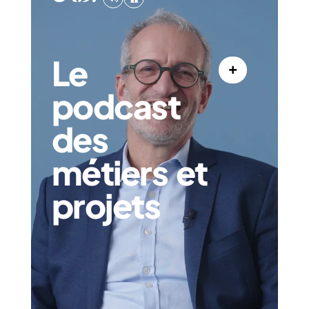
Le
podcast
des
métiers et
projets