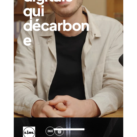
qui
décarbon
e