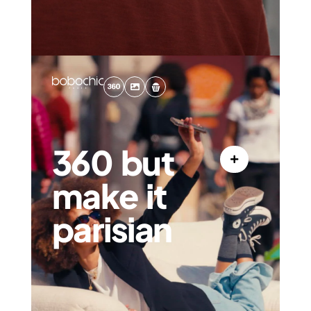
360 but
make it
parisian