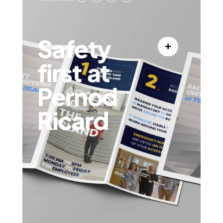
Safety
first at
Pernod
Ricard