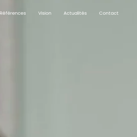
Références
Vision
Actualités
Contact